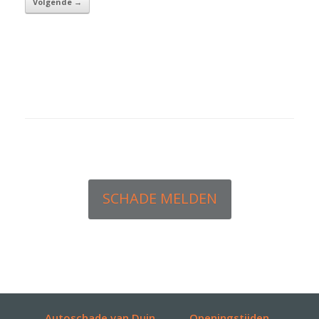
Volgende →
Nieuwe carrosserie.
SCHADE MELDEN
Autoschade van Duin
Openingstijden