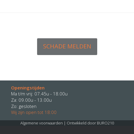
SCHADE MELDEN
Openingstijden
Ma t/m vrij: 07.45u - 18.00u
Za: 09.00u - 13.00u
Zo: gesloten
Wij zijn open tot 18:00
Algemene voorwaarden
| Ontwikkeld door
BURO210