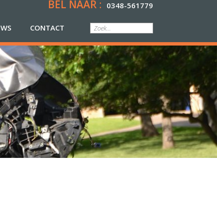
BEL NAAR :
0348-561779
UWS
CONTACT