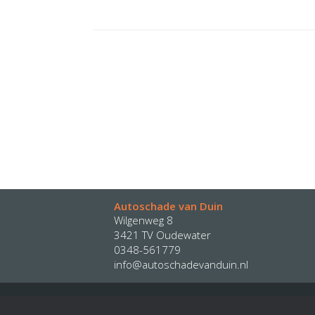
Autoschade van Duin
Wilgenweg 8
3421 TV Oudewater
0348-561779
info@autoschadevanduin.nl