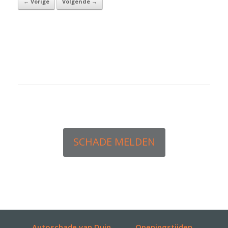
← Vorige
Volgende →
Austin Yellow
SCHADE MELDEN
Autoschade van Duin
Openingstijden