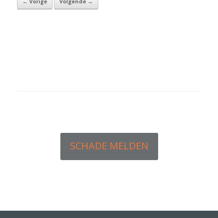
← Vorige
Volgende →
1929 Rolls Royce Phantom 1 Boat Tail Tourer Cabriolet /
Roadster
SCHADE MELDEN