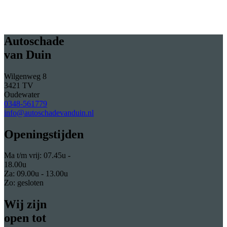
Autoschade
van Duin
Wilgenweg 8
3421 TV
Oudewater
0348-561779
info@autoschadevanduin.nl
Openingstijden
Ma t/m vrij: 07.45u -
18.00u
Za: 09.00u - 13.00u
Zo: gesloten
Wij zijn
open tot