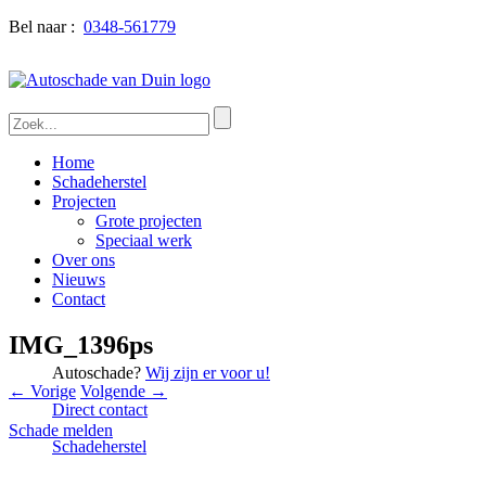
Bel naar :
0348-561779
Home
Schadeherstel
Projecten
Grote projecten
Speciaal werk
Over ons
Nieuws
Contact
IMG_1396ps
Autoschade?
Wij zijn er voor u!
← Vorige
Volgende →
Direct contact
Schade melden
Schadeherstel