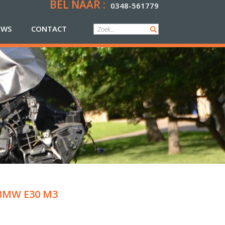
BEL NAAR :
0348-561779
UWS
CONTACT
BMW E30 M3